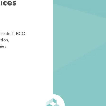
ices
aire de TIBCO
tion,
nées.